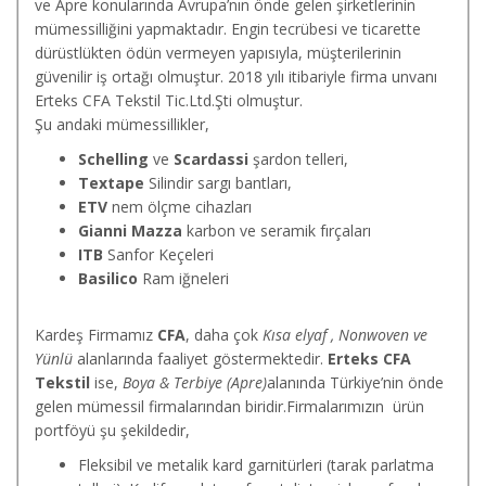
ve Apre konularında Avrupa’nın önde gelen şirketlerinin
mümessilliğini yapmaktadır. Engin tecrübesi ve ticarette
dürüstlükten ödün vermeyen yapısıyla, müşterilerinin
güvenilir iş ortağı olmuştur. 2018 yılı itibariyle firma unvanı
Erteks CFA Tekstil Tic.Ltd.Şti olmuştur.
Şu andaki mümessillikler,
Schelling
ve
Scardassi
şardon telleri,
Textape
Silindir sargı bantları,
ETV
nem ölçme cihazları
Gianni Mazza
karbon ve seramik fırçaları
ITB
Sanfor Keçeleri
Basilico
Ram iğneleri
Kardeş Firmamız
CFA
, daha çok
Kısa elyaf , Nonwoven ve
Yünlü
alanlarında faaliyet göstermektedir.
Erteks CFA
Tekstil
ise,
Boya & Terbiye (Apre)
alanında Türkiye’nin önde
gelen mümessil firmalarından biridir.Firmalarımızın ürün
portföyü şu şekildedir,
Fleksibil ve metalik kard garnitürleri (tarak parlatma