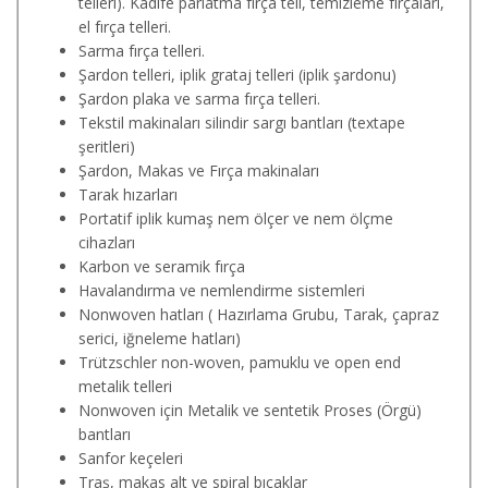
telleri). Kadife parlatma fırça teli, temizleme fırçaları,
el fırça telleri.
Sarma fırça telleri.
Şardon telleri, iplik grataj telleri (iplik şardonu)
Şardon plaka ve sarma fırça telleri.
Tekstil makinaları silindir sargı bantları (textape
şeritleri)
Şardon, Makas ve Fırça makinaları
Tarak hızarları
Portatif iplik kumaş nem ölçer ve nem ölçme
cihazları
Karbon ve seramik fırça
Havalandırma ve nemlendirme sistemleri
Nonwoven hatları ( Hazırlama Grubu, Tarak, çapraz
serici, iğneleme hatları)
Trützschler non-woven, pamuklu ve open end
metalik telleri
Nonwoven için Metalik ve sentetik Proses (Örgü)
bantları
Sanfor keçeleri
Traş, makas alt ve spiral bıçaklar